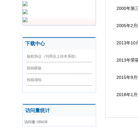
2000年
2005年
2013年
下载中心
版权协议（刊用后上传本系统）
2013年
投稿模版
2015年
投稿须知
2018年
访问量统计
访问量:189438