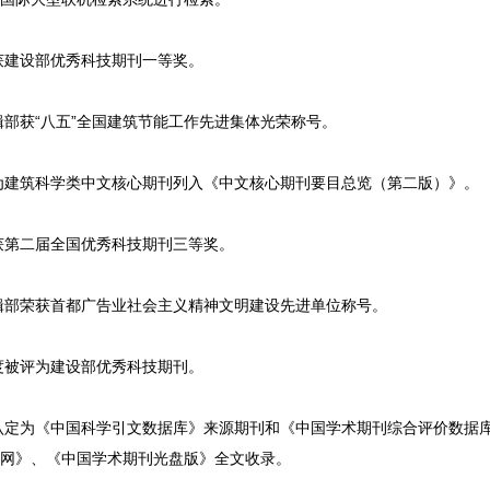
荣获建设部优秀科技期刊一等奖。
编辑部获“八五”全国建筑节能工作先进集体光荣称号。
作为建筑科学类中文核心期刊列入《中文核心期刊要目总览（第二版）》。
荣获第二届全国优秀科技期刊三等奖。
编辑部荣获首都广告业社会主义精神文明建设先进单位称号。
再度被评为建设部优秀科技期刊。
被认定为《中国科学引文数据库》来源期刊和《中国学术期刊综合评价数据
网》、《中国学术期刊光盘版》全文收录。