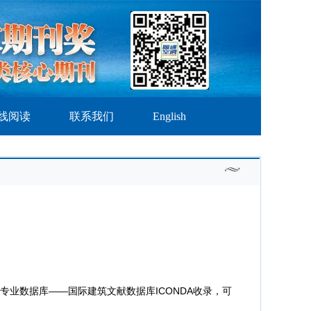
线阅读
联系我们
English
建筑专业数据库——国际建筑文献数据库ICONDA收录，可