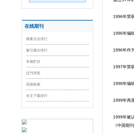
1996年
在线期刊
1996年
摘要点击排行
1996年
被引频次排行
本期栏目
1997年
过刊浏览
1998年
高级检索
全文下载排行
1999年
1999年
《中国期刊