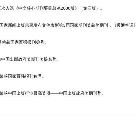
第三次入选《中文核心期刊要目总览2000版》（第三版）。
2月国家新闻出版总署发布文件表彰第3届国家期刊奖获奖期刊，《暖通空
10月荣获国家百强报刊称号。
荣获中国出版政府奖期刊奖提名奖。
9月荣获国家百强报刊称号。
1月荣获中国出版行业最高奖项——中国出版政府奖期刊奖。