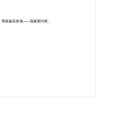
调》荣获最高奖项——国家期刊奖。