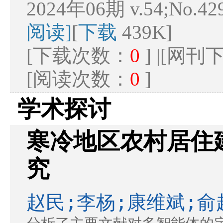
2024年06期 v.54;No.42
阅读]
[
下载
439K]
[下载次数：
0
] |[网
[阅读次数：
0
]
学术探讨
寒冷地区农村居住
究
赵民;李杨;康维斌;俞