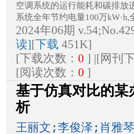
空调系统的运行能耗和碳排放
系统全年节约电量100万kW·h,
2024年06期 v.54;No.42
读]
[
下载
451K]
[下载次数：
0
] |[网
[阅读次数：
0
]
基于仿真对比的某
析
王丽文;李俊泽;肖雅琴