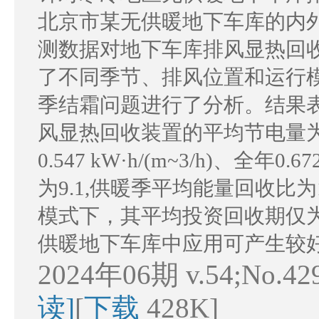
北京市某无供暖地下车库的内
测数据对地下车库排风显热回
了不同季节、排风位置和运行
季结霜问题进行了分析。结果
风显热回收装置的平均节电量为空调季0
0.547 kW·h/(m~3/h)、全年0
为9.1,供暖季平均能量回收比为1
模式下，其平均投资回收期仅为2
供暖地下车库中应用可产生较
2024年06期 v.54;No.42
读]
[
下载
428K]