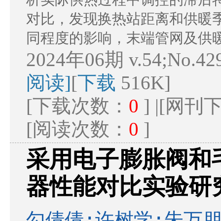
对比，发现换热站距离和供暖
同程度的影响，末端管网及供
2024年06期 v.54;No.42
阅读]
[
下载
516K]
[下载次数：
0
] |[网
[阅读次数：
0
]
采用电子膨胀阀和
器性能对比实验研
勾倩倩;许树学;朱万朋