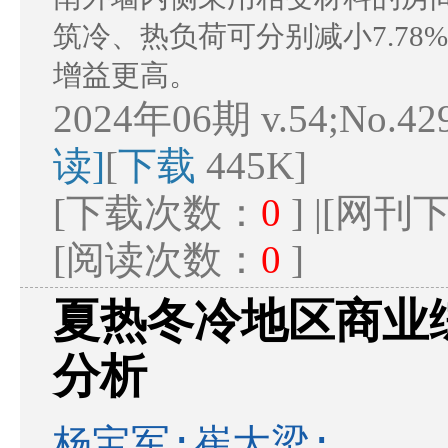
筑冷、热负荷可分别减小7.78%
增益更高。
2024年06期 v.54;No.42
读]
[
下载
445K]
[下载次数：
0
] |[网
[阅读次数：
0
]
夏热冬冷地区商业
分析
杨宝军;崔大梁;