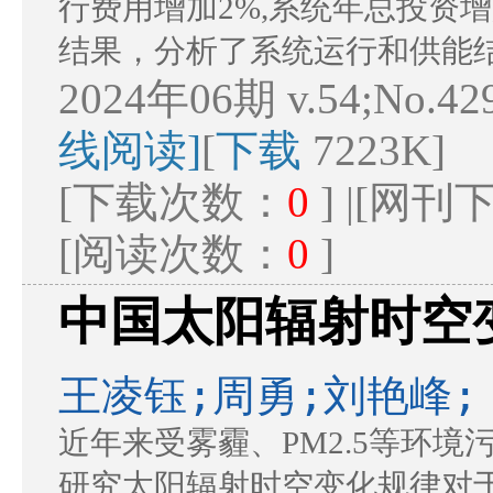
行费用增加2%,系统年总投资
结果，分析了系统运行和供能
2024年06期 v.54;No.42
线阅读]
[
下载
7223K]
[下载次数：
0
] |[网
[阅读次数：
0
]
中国太阳辐射时空
王凌钰;周勇;刘艳峰;
近年来受雾霾、PM2.5等环
研究太阳辐射时空变化规律对