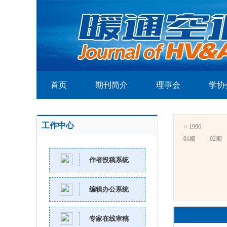
首页
期刊简介
理事会
学协
工作中心
> 1996
01期
02期
作者投稿系统
编辑办公系统
专家在线审稿