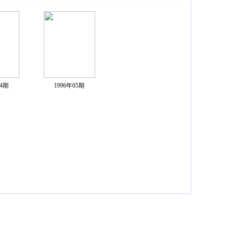
04期
1996年05期