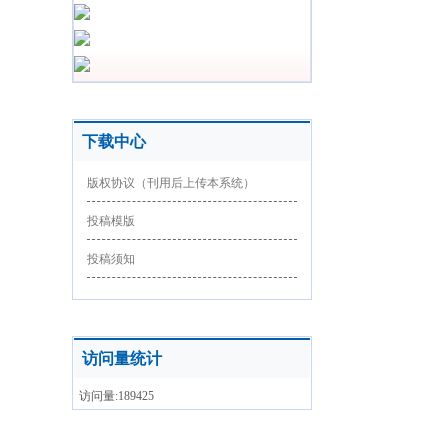
下载中心
版权协议（刊用后上传本系统）
投稿模版
投稿须知
访问量统计
访问量:189425