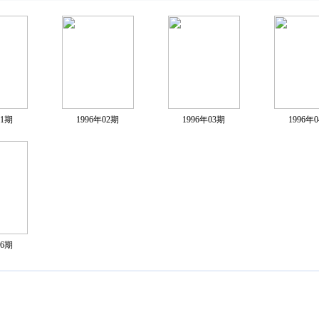
01期
1996年02期
1996年03期
1996年
06期